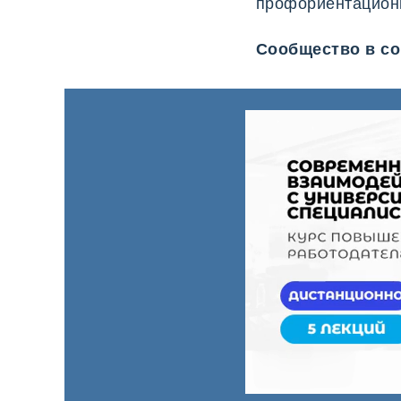
работодателей
профориентацион
Профориентационн
тестирование
Сообщество в с