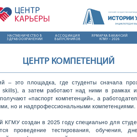
НАСТАВНИЧЕСТВО В
АССОЦИАЦИЯ
ЯРМАРКА ВАКАНСИЙ
ЗДРАВООХРАНЕНИИ
ВЫПУСКНИКОВ
КГМУ – 2026
Вступление в
Программа
Ассоциацию
«Ярмарки вакансий
КГМУ – 2026»
ЦЕНТР КОМПЕТЕНЦИЙ
Деятельность
добровольного
Вакансии
объединения
Положение об
ий – это площадка, где студенты сначала про
объединении
t skills), а затем работают над ними в рамках
График встреч
выпускников КГМУ
получают «паспорт компетенций», а работодател
– 2026
ми, но и надпрофессиональными компетенциями.
Энциклопедия
выпускников КГМУ
Цикл мероприятий
й КГМУ создан в 2025 году специально для студ
«Секреты успеха»
ется проведение тестирования, обучения, дн