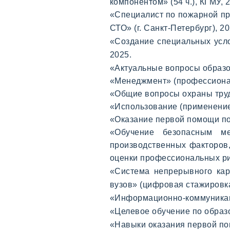
компонентом»
(54 ч.), КГМУ, 
«Специалист по пожарной пр
СТО»
(г. Санкт-Петербург)
, 2
«Создание специальных усло
2025.
«
Актуальные вопросы образо
«Менеджмент» (профессиональ
«Общие вопросы охраны труд
«Использование (применение
«Оказание первой помощи по
«Обучение безопасным м
производственных факторов,
оценки профессиональных рис
«Система непрерывного кар
вузов» (цифровая стажировк
«Информационно-коммуникаци
«Целевое обучение по обра
«Навыки оказания первой по