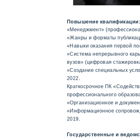
Повышение квалификации
«Менеджмент» (профессиональ
«
Жанры и форматы публикаци
«Навыки оказания первой п
«Система непрерывного карь
вузов» (цифровая стажировк
«Создание специальных усло
2022.
Краткосрочное ПК
«Содействи
профессионального образовани
«Организационное и документ
«Информационное сопровожде
2019.
Государственные и ведомс