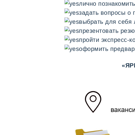
лично познакомить
задать вопросы о 
выбрать для себя 
презентовать резю
пройти экспресс-к
оформить предвар
«ЯР