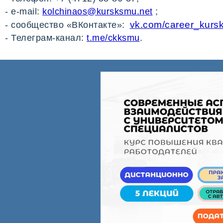
- e-mail:
kolchinaos@kursksmu.net
;
vk.com/career_kurs
- сообщество «ВКонтакте»:
- Телеграм-канал:
t.me/ckksmu
.