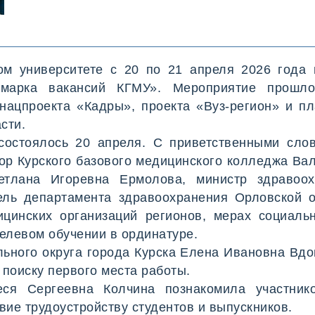
ое
ом университете с 20 по 21 апреля 2026 года
рмарка вакансий КГМУ». Мероприятие прошло
нацпроекта «Кадры», проекта «Вуз-регион» и п
сти.
состоялось 20 апреля. С приветственными сл
тор Курского базового медицинского колледжа Ва
етлана Игоревна Ермолова, министр здравоо
ель департамента здравоохранения Орловской о
цинских организаций регионов, мерах социал
елевом обучении в ординатуре.
льного округа города Курска Елена Ивановна Вдо
 поиску первого места работы.
ся Сергеевна Колчина познакомила участник
вие трудоустройству студентов и выпускников.