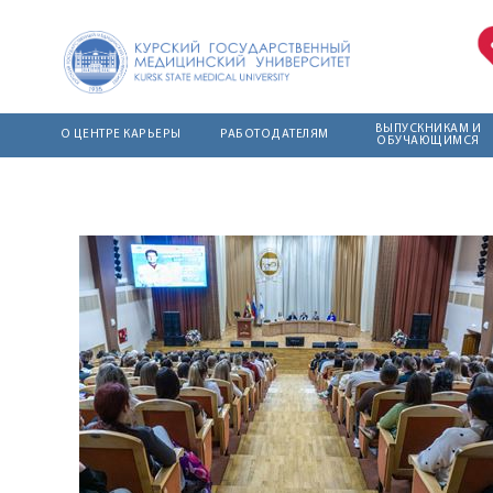
ВЫПУСКНИКАМ И
О ЦЕНТРЕ КАРЬЕРЫ
РАБОТОДАТЕЛЯМ
ОБУЧАЮЩИМСЯ
О деятельности
Курс повышения
Штаб студенческих
квалификации
отрядов КГМУ
Кадровый состав
работодателей
Центр компетенций
Положение о
Бланк договора о
центре карьеры
Образовательный
сотрудничестве
курс КГМУ
План работы
Памятка для
"Эффективное
работодателей
трудоустройство"
Новости и
мероприятия
Интерактивные
Справочник
форматы
выпускника КГМУ
Результаты
взаимодействия с
исследований
Вакансии
КГМУ
Благодарственные
Презентации
письма
работодателей
Контакты
Целевая
ординатура:
предложения