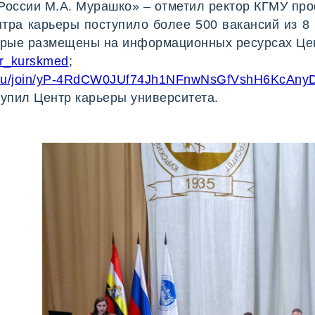
оссии М.А. Мурашко» – отметил ректор КГМУ про
тра карьеры поступило более 500 вакансий из 8 
орые размещены на информационных ресурсах Це
er_kurskmed
;
x.ru/join/yP-4RdCW0JUf74Jh1NFnwNsGfVshH6KcAny
упил Центр карьеры университета.