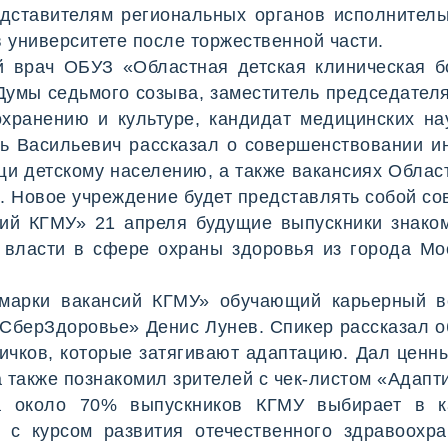
едставителям региональных органов исполнитель
 университете после торжественной части.
й врач ОБУЗ «Областная детская клиническая б
Думы седьмого созыва, заместитель председателя
хранению и культуре, кандидат медицинских на
ь Васильевич рассказал о совершенствовании и
и детскому населению, а также вакансиях Облас
е. Новое учреждение будет представлять собой с
сий КГМУ» 21 апреля будущие выпускники знако
 власти в сфере охраны здоровья из города Мо
арки вакансий КГМУ» обучающий карьерный в
«СберЗдоровье» Денис Лунев. Спикер рассказал 
ичков, которые затягивают адаптацию. Дал ценны
а также познакомил зрителей с чек-листом «Адапт
а около 70% выпускников КГМУ выбирает в к
т с курсом развития отечественного здравоохр