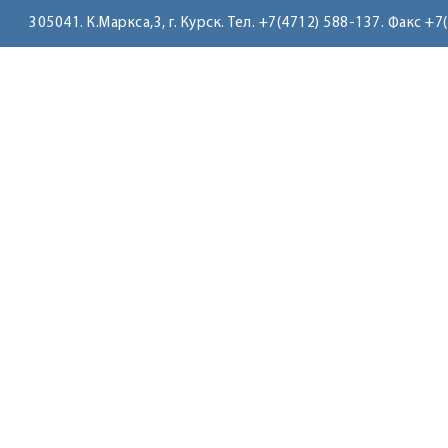
305041. К.Маркса,3, г. Курск. Тел. +7(4712) 588-137. Факс +7