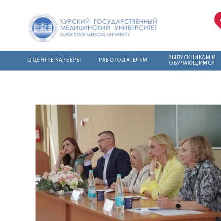
ВЫПУСКНИКАМ И
О ЦЕНТРЕ КАРЬЕРЫ
РАБОТОДАТЕЛЯМ
ОБУЧАЮЩИМСЯ
О деятельности
Курс повышения
Штаб студенческих
квалификации
отрядов КГМУ
Кадровый состав
работодателей
Центр компетенций
Положение о
Бланк договора о
центре карьеры
Образовательный
сотрудничестве
курс КГМУ
План работы
Памятка для
"Эффективное
работодателей
трудоустройство"
Новости и
мероприятия
Интерактивные
Справочник
форматы
выпускника КГМУ
Результаты
взаимодействия с
исследований
Вакансии
КГМУ
Благодарственные
Презентации
письма
работодателей
Контакты
Целевая
ординатура:
предложения