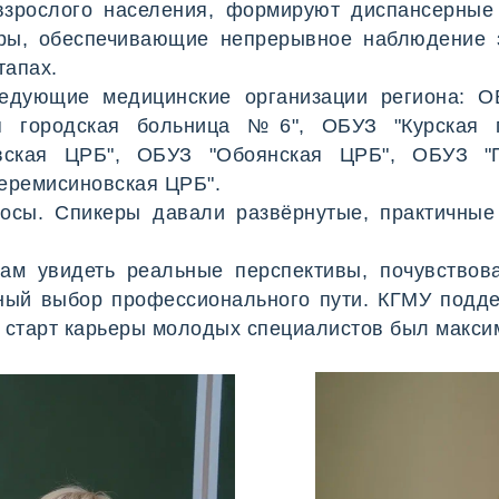
взрослого населения, формируют диспансерные
тры, обеспечивающие непрерывное наблюдение 
тапах.
едующие медицинские организации региона: О
я городская больница №6", ОБУЗ "Курская г
овская ЦРБ", ОБУЗ "Обоянская ЦРБ", ОБУЗ "
еремисиновская ЦРБ".
осы. Спикеры давали развёрнутые, практичные
ам увидеть реальные перспективы, почувствов
нный выбор профессионального пути. КГМУ подд
 старт карьеры молодых специалистов был макс