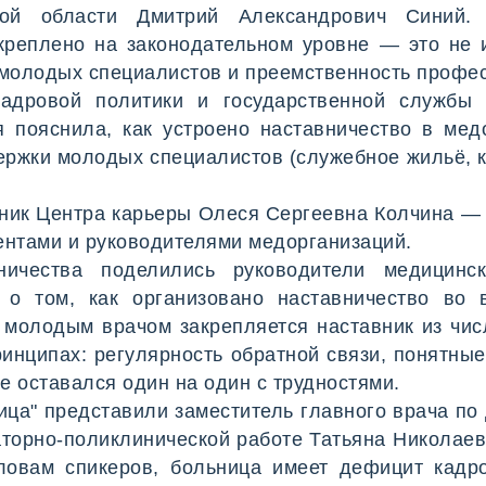
кой области Дмитрий Александрович Синий.
креплено на законодательном уровне — это не 
молодых специалистов и преемственность профе
кадровой политики и государственной службы 
 пояснила, как устроено наставничество в медо
держки молодых специалистов (служебное жильё, 
ник Центра карьеры Олеся Сергеевна Колчина — о
ентами и руководителями медорганизаций.
ничества поделились руководители медицинс
 о том, как организовано наставничество во 
 молодым врачом закрепляется наставник из чис
инципах: регулярность обратной связи, понятные
е оставался один на один с трудностями.
ица" представили заместитель главного врача по
аторно-поликлинической работе Татьяна Николае
ловам спикеров, больница имеет дефицит кадро